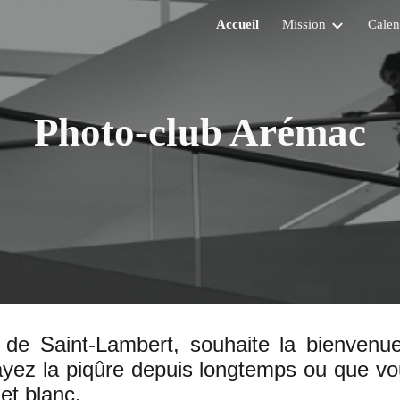
Accueil
Mission
Calen
ip to main content
Skip to navigat
Photo-club Arémac
de Saint-Lambert, souhaite la bienvenu
ayez la piqûre depuis longtemps ou que vou
et blanc.