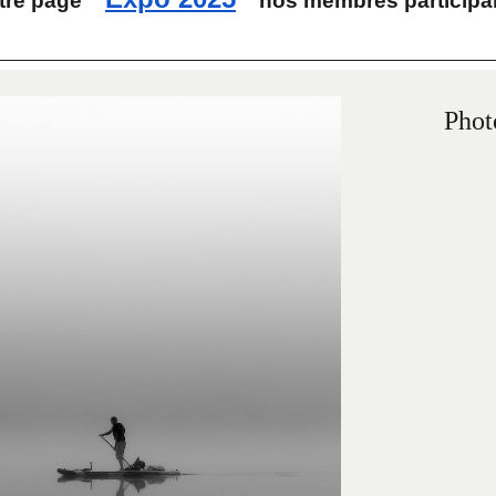
tre page "
" nos membres participan
Phot