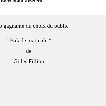
ts et leurs oeuvres
o gagnante du choix du public
" Balade matinale "
de
Gilles Fillion