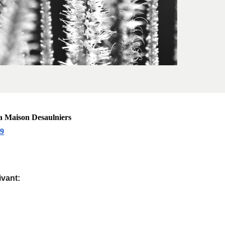
la Maison Desaulniers
K9
ivant: