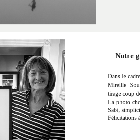
Notre g
Dans le cadr
Mireille So
tirage coup d
La photo cho
Sabi, simplici
Félicitations 