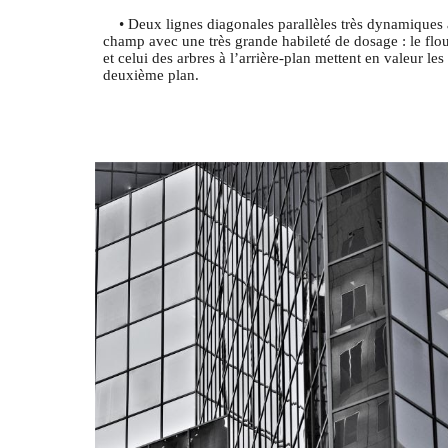
• Deux lignes diagonales parallèles très dynamiques 
champ avec une très grande habileté de dosage : le flou
et celui des arbres à l’arrière-plan mettent en valeur le
deuxième plan.