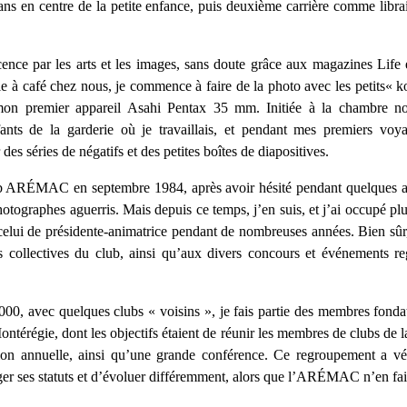
ans en centre de la petite enfance, puis deuxième carrière comme libra
scence par les arts et les images, sans doute grâce aux magazines Life
able à café chez nous, je commence à faire de la photo avec les petits« 
mon premier appareil Asahi Pentax 35 mm. Initiée à la chambre no
fants de la garderie où je travaillais, et pendant mes premiers vo
s séries de négatifs et des petites boîtes de diapositives.
b ARÉMAC en septembre 1984, après avoir hésité pendant quelques an
tographes aguerris. Mais depuis ce temps, j’en suis, et j’ai occupé plu
celui de présidente-animatrice pendant de nombreuses années. Bien sûr, 
ns collectives du club, ainsi qu’aux divers concours et événements 
00, avec quelques clubs « voisins », je fais partie des membres fon
ontérégie, dont les objectifs étaient de réunir les membres de clubs de
tion annuelle, ainsi qu’une grande conférence. Ce regroupement a vé
r ses statuts et d’évoluer différemment, alors que l’ARÉMAC n’en fais